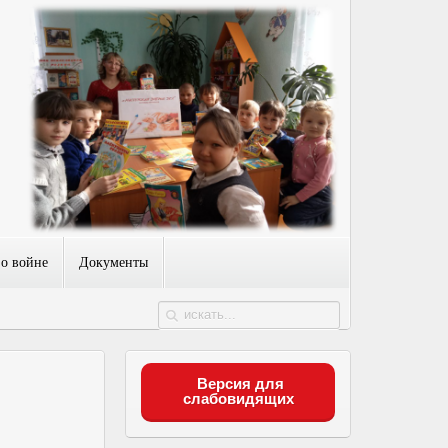
 о войне
Документы
Версия для
слабовидящих