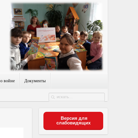
 о войне
Документы
Версия для
слабовидящих